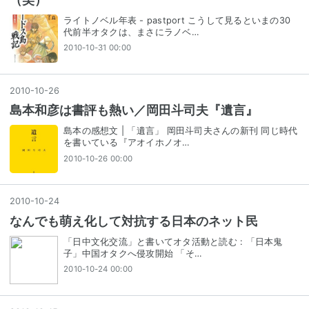
ライトノベル年表 - pastport こうして見るといまの30
代前半オタクは、まさにラノベ…
2010-10-31 00:00
2010
-
10
-
26
島本和彦は書評も熱い／岡田斗司夫『遺言』
島本の感想文 | 「遺言」 岡田斗司夫さんの新刊 同じ時代
を書いている『アオイホノオ…
2010-10-26 00:00
2010
-
10
-
24
なんでも萌え化して対抗する日本のネット民
「日中文化交流」と書いてオタ活動と読む : 「日本鬼
子」中国オタクへ侵攻開始 「そ…
2010-10-24 00:00