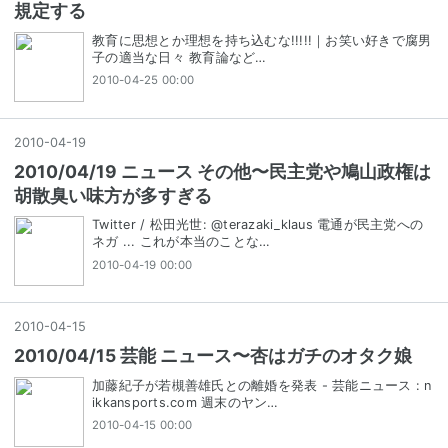
規定する
教育に思想とか理想を持ち込むな!!!!!｜お笑い好きで腐男
子の適当な日々 教育論など…
2010-04-25 00:00
2010
-
04
-
19
2010/04/19 ニュース その他〜民主党や鳩山政権は
胡散臭い味方が多すぎる
Twitter / 松田光世: @terazaki_klaus 電通が民主党への
ネガ ... これが本当のことな…
2010-04-19 00:00
2010
-
04
-
15
2010/04/15 芸能 ニュース〜杏はガチのオタク娘
加藤紀子が若槻善雄氏との離婚を発表 - 芸能ニュース : n
ikkansports.com 週末のヤン…
2010-04-15 00:00