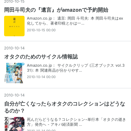
2010
-
10
-
15
岡田斗司夫の『遺言』がamazonで予約開始
Amazon.co.jp： 遺言: 岡田 斗司夫: 本 岡田斗司夫はex
化してから、著者印税とかは一…
2010-10-15 00:00
2010
-
10
-
14
オタクのためのサイクル情報誌
Amazon.co.jp： サイクルクリップ (三才ブックス vol.3
31): 本 関連商品が分かりやす…
2010-10-14 00:00
2010
-
10
-
14
自分が亡くなったらオタクのコレクションはどうな
るのか？
死んだらどうなる？コレクション−単行本「オタクの逝き
方」発売へ - アキバ経済新聞 …
2010-10-14 00:00