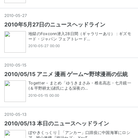
2010
-
05
-
27
2010年5月27日のニュースヘッドライン
地獄のFoxconn潜入28日間（ギャラリーあり） : ギズモ
ード・ジャパン フェアトレード…
2010-05-27 00:00
2010
-
05
-
15
2010/05/15 アニメ 漫画 ゲーム〜野球漫画の伝統
Togetter - まとめ「ゆうきまさみ・椎名高志・七月鏡一
(＆平野耕太)諸氏による深夜の…
2010-05-15 00:00
2010
-
05
-
13
2010/05/13 本日のニュースヘッドライン
ぼやきくっくり | 「アンカー」口蹄疫に中国海軍にロシ
ア…鳩山政権『統治セズ』 YouT…