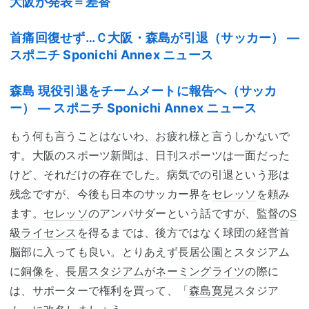
大阪が発表＝差替
首痛回復せず…Ｃ大阪・森島が引退（サッカー） —
スポニチ Sponichi Annex ニュース
森島 現役引退をチームメートに報告へ（サッカ
ー） ― スポニチ Sponichi Annex ニュース
もう何も言うことはないわ、お疲れ様と言うしかないで
す。大阪のスポーツ新聞は、日刊スポーツは一面だった
けど、それだけの存在でした。病気での引退という形は
残念ですが、今後も日本のサッカー界を
セレッソ
を頼み
ます。
セレッソ
のアンバサダーという話ですが、監督の
S
級ライセンス
を得るまでは、後方ではなく球団の経営首
脳部に入っても良い。とりあえず
長居公園
とスタジアム
に
銅像
を、
長居スタジアム
が
ネーミングライツ
の際に
は、サポーターで権利を買って、「
森島寛晃
スタジア