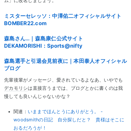
ム」に改名しましょう。
ミスターセレッソ：中澤佑二オフィシャルサイト
BOMBER22.com
森島さん…｜森島康仁公式サイト
DEKAMORISHI：Sports@nifty
森島選手と引退会見前夜に｜本田泰人オフィシャル
ブログ
先輩後輩がメッセージ、愛されているよなあ、いやでも
デカモリシ
は直接言うまでは、ブログとかに書くのは我
慢しても良いんじゃないかな？
関連：
いままでほんとうにありがとう。 -
woodsmithの日記 自分探しだと？ 貴様はそこに
おるだろうが！