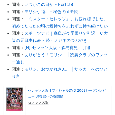
関連：
いつかこの日が - Perfct8
関連：
モリシ引退… - 桜色のメモ帳
関連：
「ミスター・セレッソ」、お疲れ様でした。 -
初めてだったの頃の気持ちを忘れずに持ち続けたい
関連：
スポーツナビ｜森島が今季限りで引退 Ｃ大
阪の元日本代表 - 続・メガネのつぶやき
関連：
[N] セレッソ大阪・森島寛晃、引退
関連：
ありがとう！モリシ！ | 読裏クラブのワンツ
ー通し
関連：
モリシ、おつかれさん。 | サッカーへのひと
り言
セレッソ大阪オフィシャルDVD 2002シーズンレビ
ュー J1復帰への激闘録
セレッソ大阪